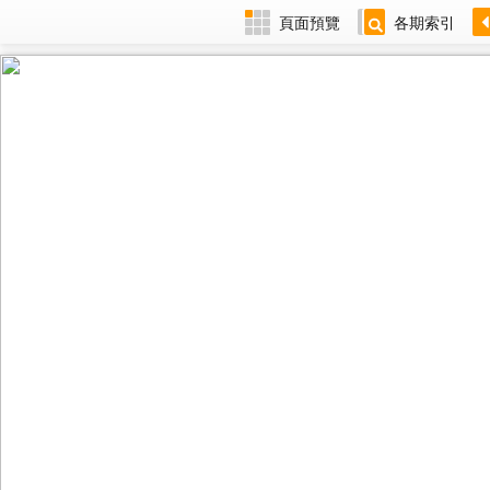
頁面預覽
各期索引