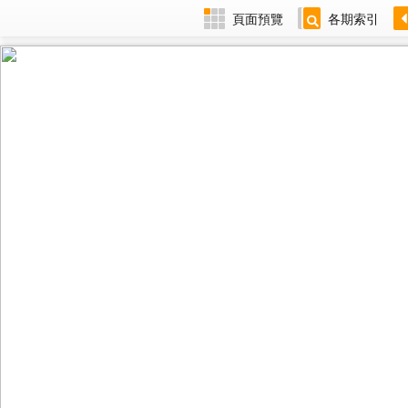
頁面預覽
各期索引