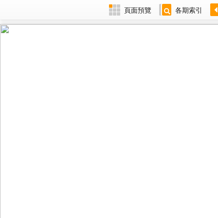
頁面預覽
各期索引