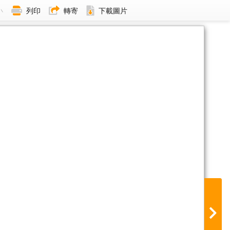
小
列印
轉寄
下載圖片