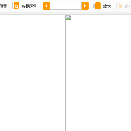
預覽
各期索引
放大
縮