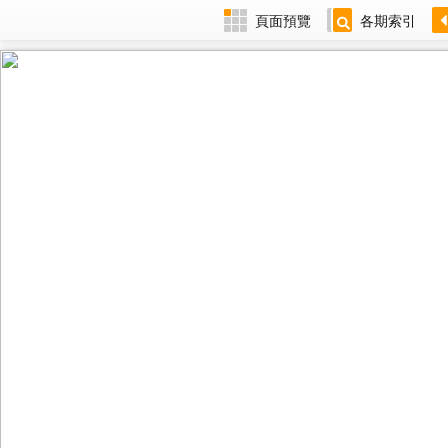
頁面預覽
各期索引