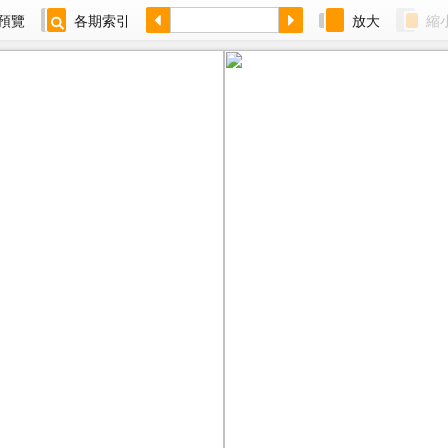
預覽
各期索引
放大
縮