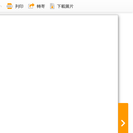
小
列印
轉寄
下載圖片