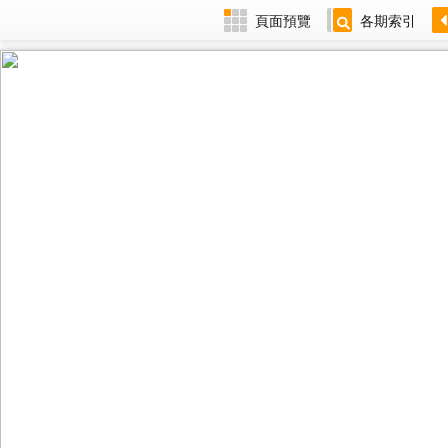
頁面預覽
各期索引