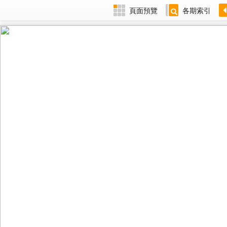
頁面預覽
各期索引