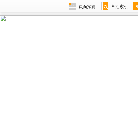
頁面預覽
各期索引