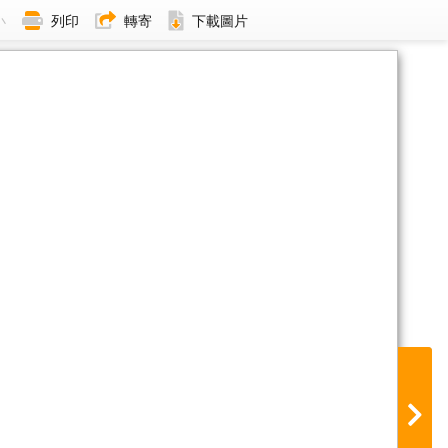
小
列印
轉寄
下載圖片