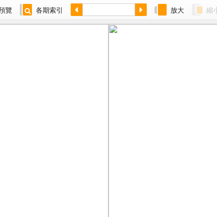
預覽
各期索引
放大
縮