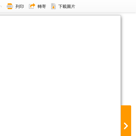
小
列印
轉寄
下載圖片