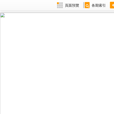
頁面預覽
各期索引