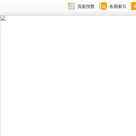
頁面預覽
各期索引