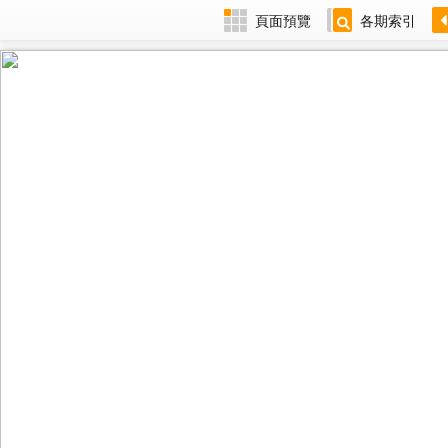
頁面預覽
各期索引