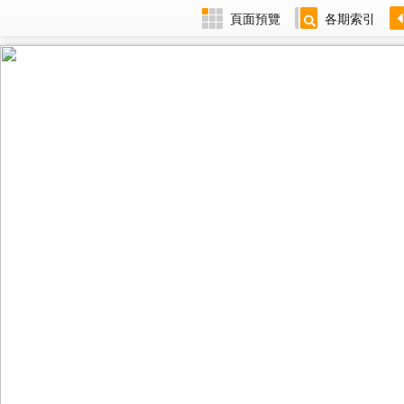
頁面預覽
各期索引