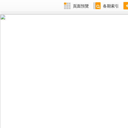
頁面預覽
各期索引