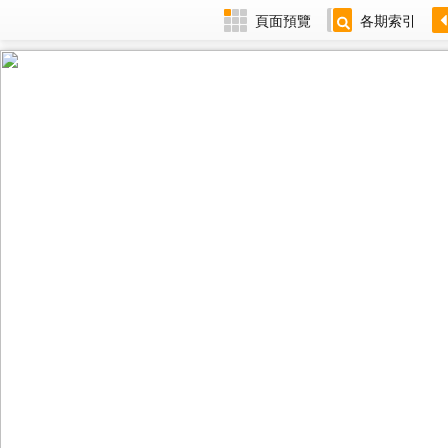
頁面預覽
各期索引