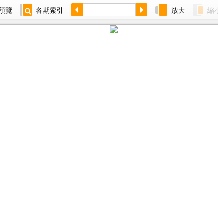
預覽
各期索引
放大
縮