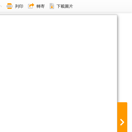
小
列印
轉寄
下載圖片