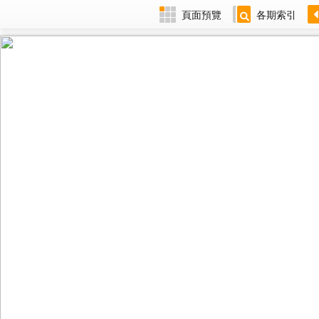
頁面預覽
各期索引