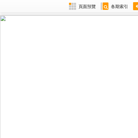
頁面預覽
各期索引