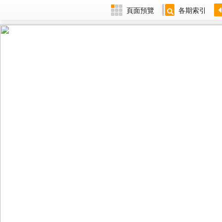
頁面預覽
各期索引