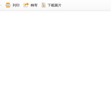
小
列印
轉寄
下載圖片