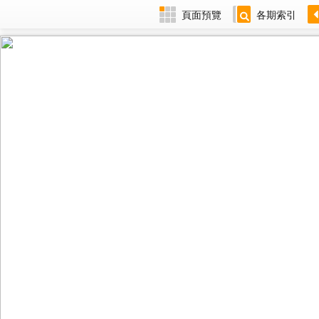
頁面預覽
各期索引