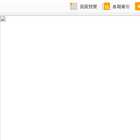
頁面預覽
各期索引