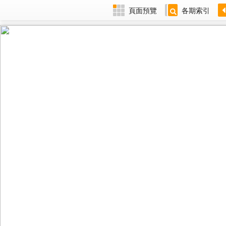
頁面預覽
各期索引