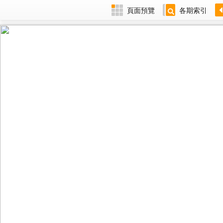
頁面預覽
各期索引