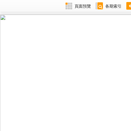
頁面預覽
各期索引