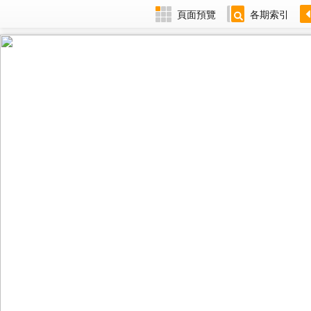
頁面預覽
各期索引