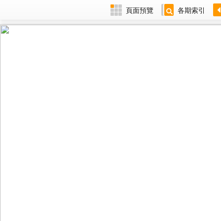
頁面預覽
各期索引