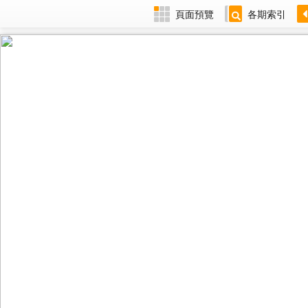
頁面預覽
各期索引