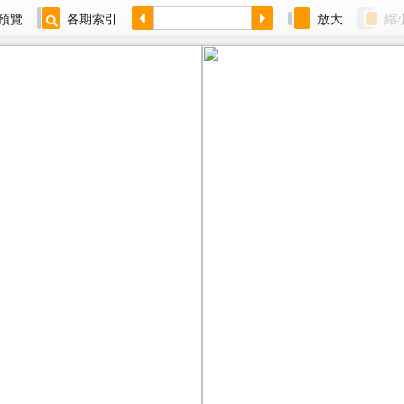
預覽
各期索引
放大
縮