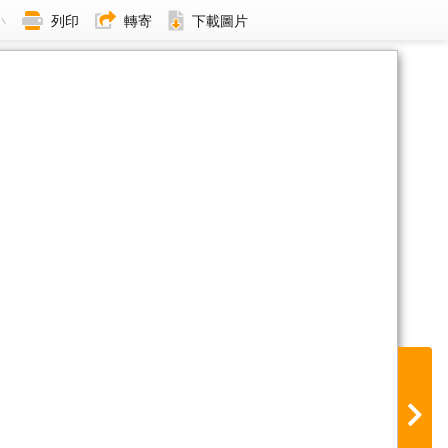
小
列印
轉寄
下載圖片