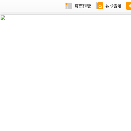
頁面預覽
各期索引