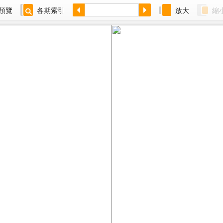
預覽
各期索引
放大
縮