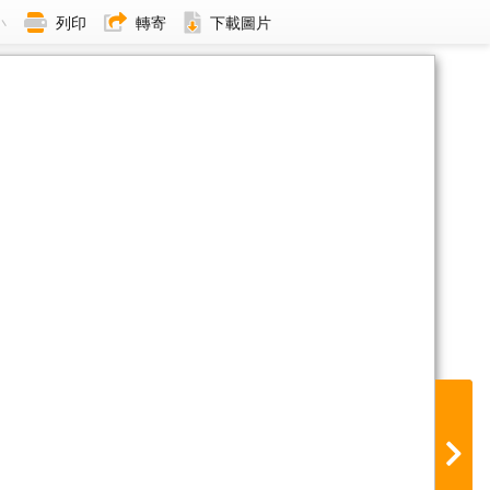
小
列印
轉寄
下載圖片