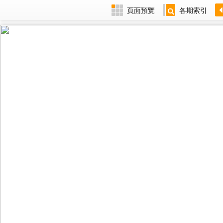
頁面預覽
各期索引