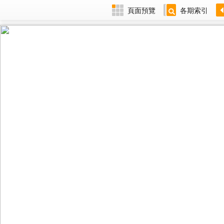
頁面預覽
各期索引