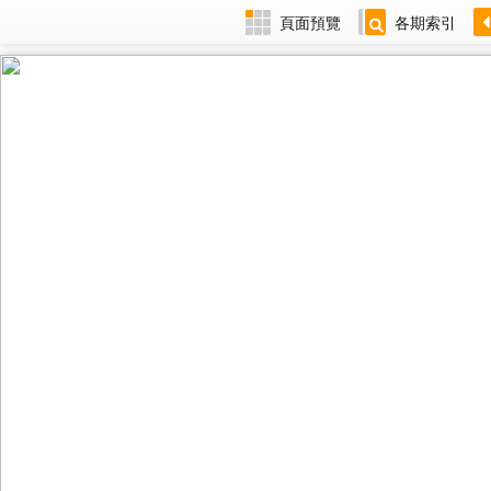
頁面預覽
各期索引