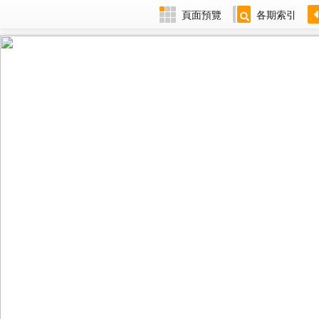
頁面預覽
各期索引