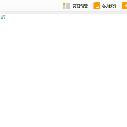
頁面預覽
各期索引