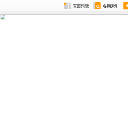
頁面預覽
各期索引