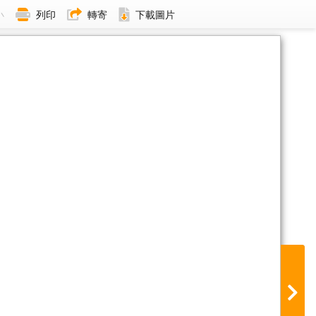
小
列印
轉寄
下載圖片