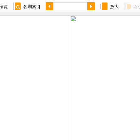
預覽
各期索引
放大
縮