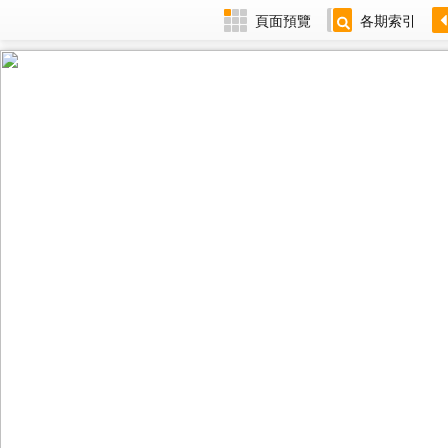
頁面預覽
各期索引