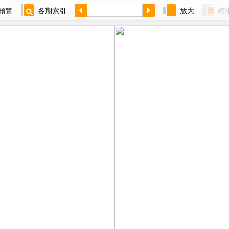
預覽
各期索引
放大
縮