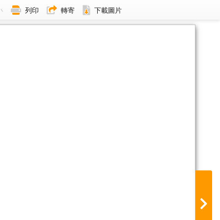
小
列印
轉寄
下載圖片