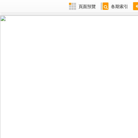
頁面預覽
各期索引