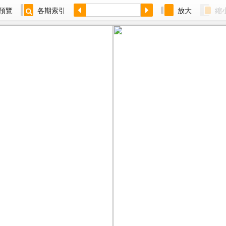
預覽
各期索引
放大
縮