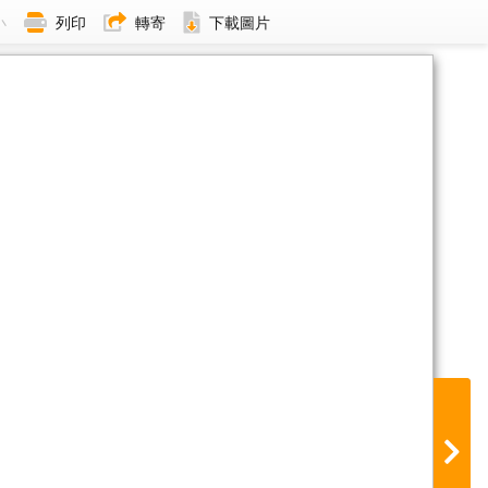
小
列印
轉寄
下載圖片