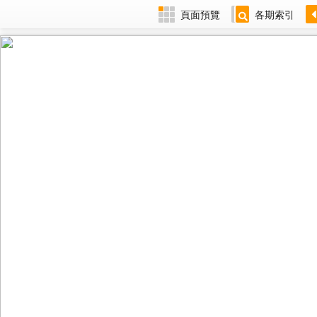
頁面預覽
各期索引