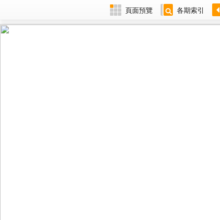
頁面預覽
各期索引