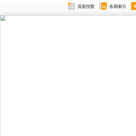
頁面預覽
各期索引