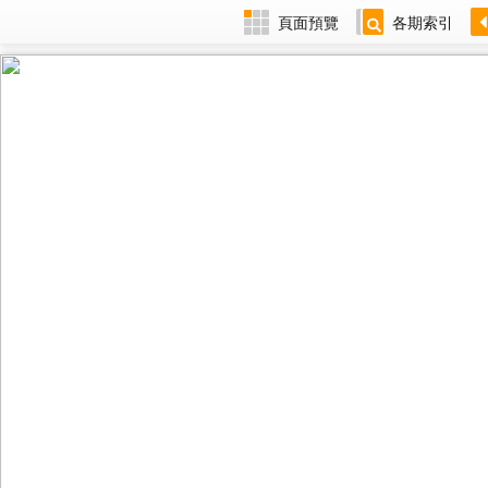
頁面預覽
各期索引