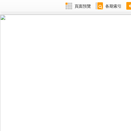
頁面預覽
各期索引