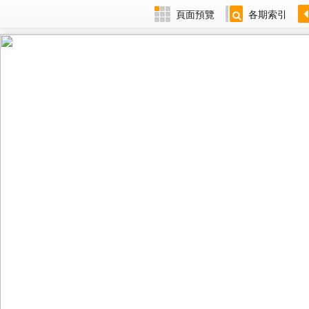
頁面預覽
各期索引